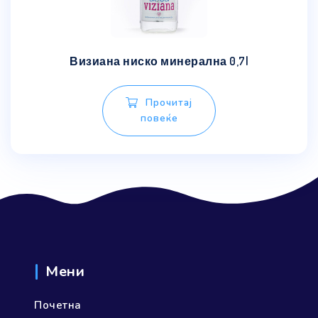
Визиана ниско минерална 0,7l
Прочитај
повеќе
Мени
Почетна