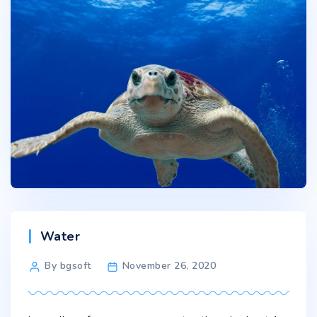
Categories
Water
Post
By bgsoft
November 26, 2020
author