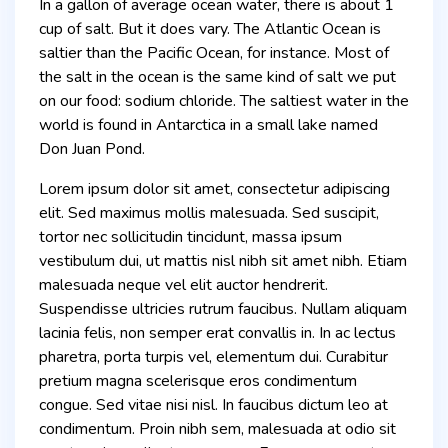
In a gallon of average ocean water, there is about 1
cup of salt. But it does vary. The Atlantic Ocean is
saltier than the Pacific Ocean, for instance. Most of
the salt in the ocean is the same kind of salt we put
on our food: sodium chloride. The saltiest water in the
world is found in Antarctica in a small lake named
Don Juan Pond.
Lorem ipsum dolor sit amet, consectetur adipiscing
elit. Sed maximus mollis malesuada. Sed suscipit,
tortor nec sollicitudin tincidunt, massa ipsum
vestibulum dui, ut mattis nisl nibh sit amet nibh. Etiam
malesuada neque vel elit auctor hendrerit.
Suspendisse ultricies rutrum faucibus. Nullam aliquam
lacinia felis, non semper erat convallis in. In ac lectus
pharetra, porta turpis vel, elementum dui. Curabitur
pretium magna scelerisque eros condimentum
congue. Sed vitae nisi nisl. In faucibus dictum leo at
condimentum. Proin nibh sem, malesuada at odio sit