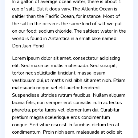
In a gallon of average ocean water, there is about 1
cup of salt. But it does vary. The Atlantic Ocean is
saltier than the Pacific Ocean, for instance. Most of
the salt in the ocean is the same kind of salt we put
on our food: sodium chloride. The saltiest water in the
world is found in Antarctica in a small lake named
Don Juan Pond.
Lorem ipsum dolor sit amet, consectetur adipiscing
elit. Sed maximus mollis malesuada. Sed suscipit,
tortor nec sollicitudin tincidunt, massa ipsum
vestibulum dui, ut mattis nisl nibh sit amet nibh. Etiam
malesuada neque vel elit auctor hendrerit.
Suspendisse ultricies rutrum faucibus. Nullam aliquam
lacinia felis, non semper erat convallis in. In ac lectus
pharetra, porta turpis vel, elementum dui. Curabitur
pretium magna scelerisque eros condimentum
congue. Sed vitae nisi nisl. In faucibus dictum leo at
condimentum. Proin nibh sem, malesuada at odio sit