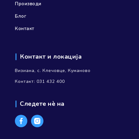
Производи
Блог
Контакт
Контакт и локација
Визиана, с. Клечовце, Куманово
Контакт: 031 432 400
Следете нѐ на
Facebook
Instagram