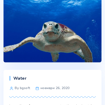
Categories
Water
Post
By bgsoft
ноември 26, 2020
author