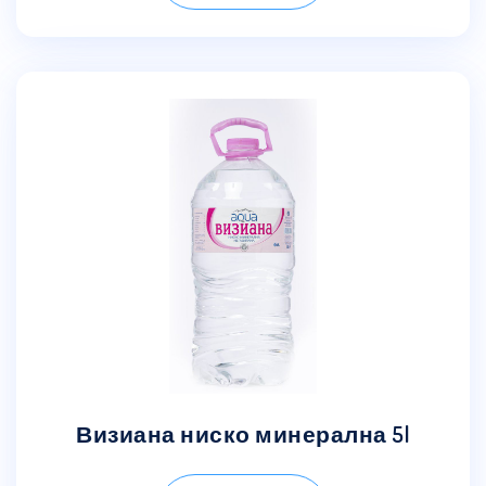
Визиана ниско минерална 5l