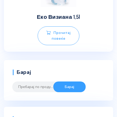
Еко Визиана 1,5l
Прочитај
повеќе
Барај
Барај
Барај
за: